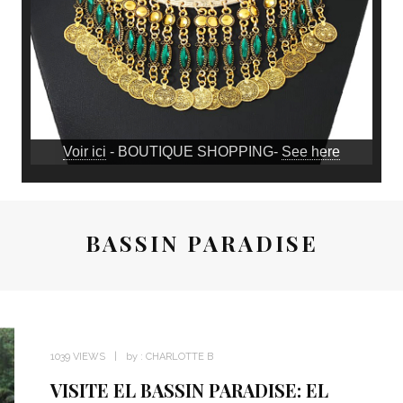
Voir ici
- BOUTIQUE SHOPPING-
See here
BASSIN PARADISE
1039 VIEWS
by :
CHARLOTTE B
VISITE EL BASSIN PARADISE: EL