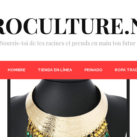
ROCULTURE.
Nourris-toi de tes racines et prends en main ton futur 
HOMBRE
TIENDA EN LÍNEA
PEINADO
ROPA TRA