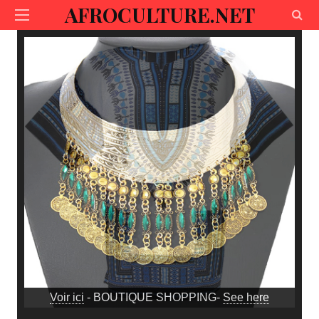
AFROCULTURE.NET
Voir ici
- BOUTIQUE SHOPPING-
See here