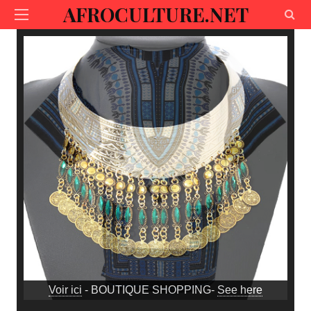
AFROCULTURE.NET
Voir ici
- BOUTIQUE SHOPPING-
See here