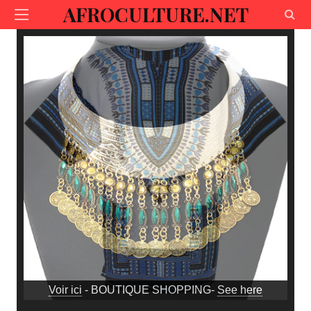
AFROCULTURE.NET
Voir ici
- BOUTIQUE SHOPPING-
See here