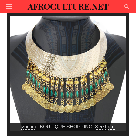
AFROCULTURE.NET
Voir ici
- BOUTIQUE SHOPPING-
See here