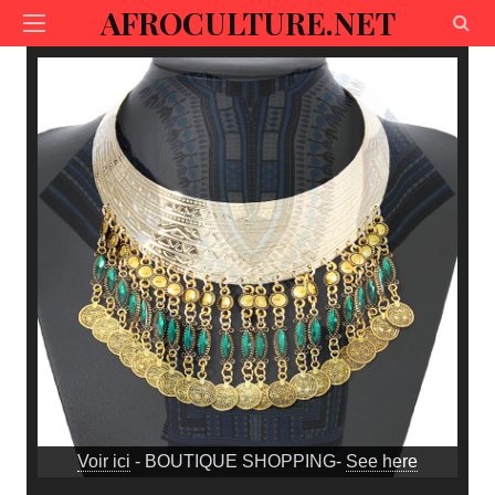
AFROCULTURE.NET
Voir ici
- BOUTIQUE SHOPPING-
See here