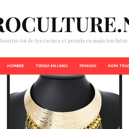
ROCULTURE.
Nourris-toi de tes racines et prends en main ton futur 
HOMBRE
TIENDA EN LÍNEA
PEINADO
ROPA TRA